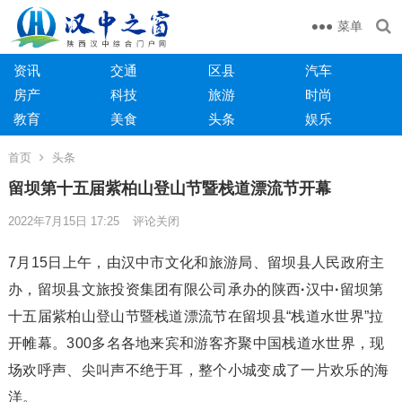
菜单
资讯
交通
区县
汽车
房产
科技
旅游
时尚
教育
美食
头条
娱乐
首页
头条
留坝第十五届紫柏山登山节暨栈道漂流节开幕
2022年7月15日 17:25
评论关闭
7月15日上午，由汉中市文化和旅游局、留坝县人民政府主
办，留坝县文旅投资集团有限公司承办的陕西
·
汉中
·
留坝第
十五届紫柏山登山节暨栈道漂流节在留坝县“栈道水世界”拉
开帷幕。300多名各地来宾和游客齐聚中国栈道水世界，现
场欢呼声、尖叫声不绝于耳，整个小城变成了一片欢乐的海
洋。