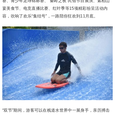
赛、青少年足球锦标赛、“秦岭之夜”民俗节目展演、紫柏山
宴美食节、电竞直播比赛、红叶季等15项精彩纷呈活动内
容，吹响了欢乐“集结号”，一路陪你狂欢到11月底。
“双节”期间，游客可以在栈道水世界中一展身手，亲历搏击