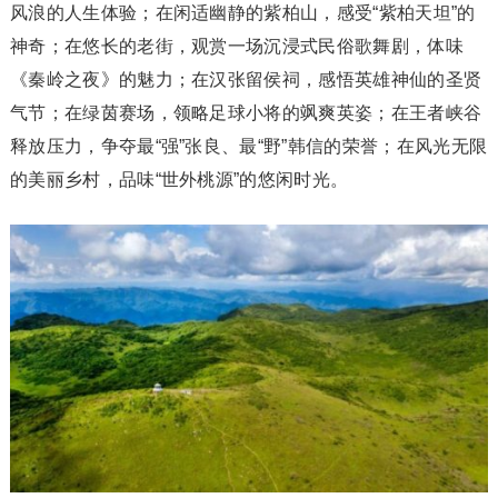
风浪的人生体验；在闲适幽静的紫柏山，感受“紫柏天坦”的
神奇；在悠长的老街，观赏一场沉浸式民俗歌舞剧，体味
《秦岭之夜》的魅力；在汉张留侯祠，感悟英雄神仙的圣贤
气节；在绿茵赛场，领略足球小将的飒爽英姿；在王者峡谷
释放压力，争夺最“强”张良、最“野”韩信的荣誉；在风光无限
的美丽乡村，品味“世外桃源”的悠闲时光。