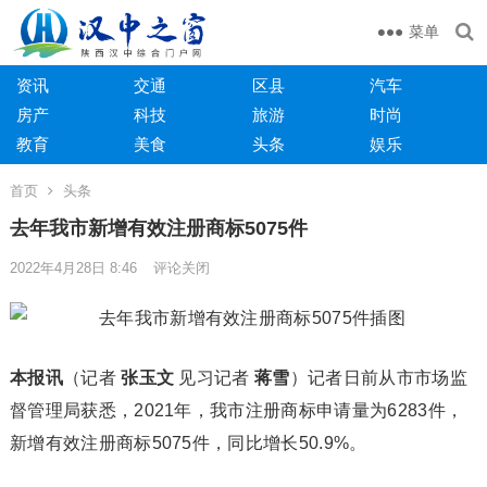
菜单
资讯
交通
区县
汽车
房产
科技
旅游
时尚
教育
美食
头条
娱乐
首页
头条
去年我市新增有效注册商标5075件
2022年4月28日 8:46
评论关闭
本报讯
（记者
张玉文
见习记者
蒋雪
）记者日前从市市场监
督管理局获悉，2021年，我市注册商标申请量为6283件，
新增有效注册商标5075件，同比增长50.9%。