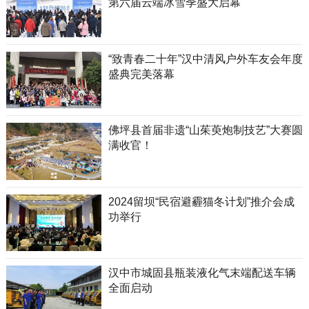
第六届云端冰雪季盛大启幕
“致青春二十年”汉中清风户外车友会年度
盛典完美落幕
佛坪县首届非遗“山茱萸炮制技艺”大赛圆
满收官！
2024留坝“民宿避霾猫冬计划”推介会成
功举行
汉中市城固县瓶装液化气末端配送车辆
全面启动