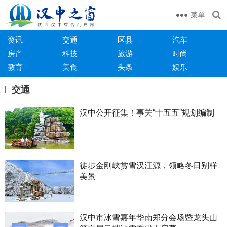
菜单
资讯
交通
区县
汽车
房产
科技
旅游
时尚
教育
美食
头条
娱乐
交通
汉中公开征集！事关“十五五”规划编制
徒步金刚峡赏雪汉江源，领略冬日别样
美景
汉中市冰雪嘉年华南郑分会场暨龙头山