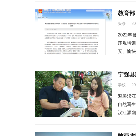
教育部
头条
2
2022
违规培训
安、愉快
宁强县
学校
2
避暑汉江
自然写生
汉江源幽