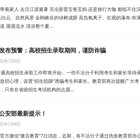
带着家人 去汉江源避暑 无论新晋宝爸宝妈 还是旅行大咖 都抵不住
天白云、自然风景 金刚峡谷的绿树成荫 高负氧离子、壮观的瀑布 布
道 潺潺流水 清凉整个夏...
发布预警：高校招生录取期间，谨防诈骗
022年7月8日
年普通高校招生录取工作即将开始，一些不法分子利用考生和家长等待
急切心理，设置“招生陷阱”诱骗考生和家长。教育部再次提醒广大考
，只有在省级招生考试机构的志愿...
公安部最新提示！
022年7月8日
官方微信“微言教育”7日消息，近期，有不法分子通过伪造教育部办