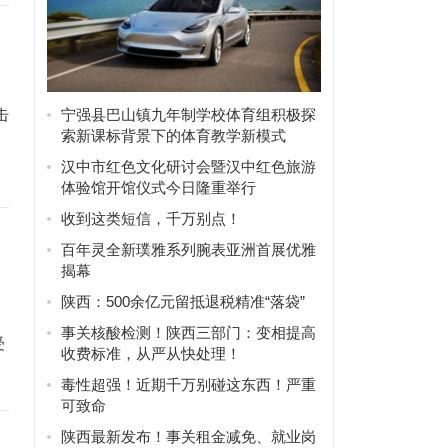
击
宁强县巴山镇九年制学校体育组积极探
索新课标背景下的体育教学新模式
汉中市红色文化研讨会暨汉中红色旅游
体验馆开馆仪式今日隆重举行
收到这类短信，千万别点！
百年灵全新璞雅系列腕表亚洲首展优雅
揭幕
陕西：500余亿元留抵退税精准“落袋”
事关核酸检测！陕西三部门：变相提高
受
收费标准，从严从快处理！
毒性超强！近期千万别碰这东西！严重
可致命
陕西最新发布！事关租金减免、就业岗