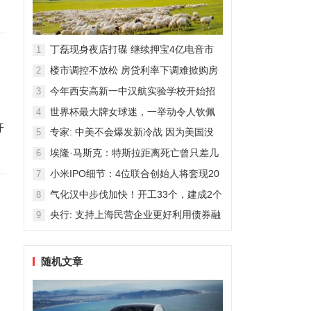
丁磊现身夜店打碟 继续押宝4亿电音市
1
场
楼市调控不放松 房贷利率下调难掀购房
2
热潮
今年西安高新一中汉航实验学校开始招
3
生！
世界杯最大牌女球迷，一举动令人钦佩
4
开
专家: 中美不会爆发新冷战 因为美国没
5
那能力
埃隆·马斯克：特斯拉距离死亡曾只差几
6
周
小米IPO细节：4位联合创始人将套现20
7
亿港元
气化汉中步伐加快！开工33个，建成2个
8
央行: 支持上海民营企业更好利用债券融
9
资
随机文章