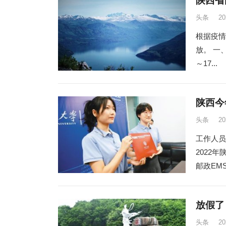
陕西省
头条
2
根据疫情
放。 一、开
～17...
陕西今
头条
2
工作人员
2022
邮政EM
放假了
头条
2