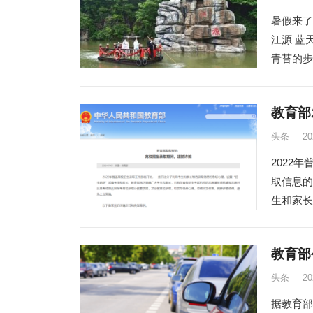
暑假来了
江源 蓝
青苔的步
教育部
头条
2
2022
取信息的
生和家长
教育部
头条
2
据教育部