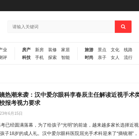
产业
房产
新房
装修
家居
旅游
景点
文化
线路
测评
科技
手机
探索
智能
时尚
亲子
女人
流行
镜热潮来袭：汉中爱尔眼科李春辰主任解读近视手术
校报考视力要求
023年6月15日
年高考已经圆满落幕，为了给孩子“光明”的前途，越来越多家长选择近视
孩子18岁的成人礼。汉中爱尔眼科医院屈光手术科迎来了“摘镜潮”，