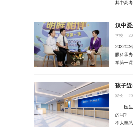
其中高考
汉中爱
学校
2
2022
眼科承办
学第一课
孩子近
家长
2
——医生
的吗? 
不太熟悉