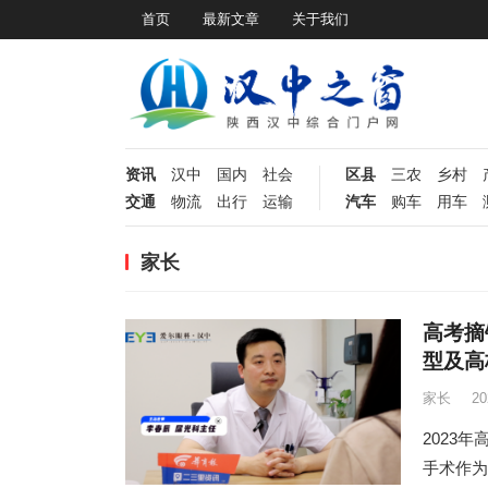
首页
最新文章
关于我们
资讯
汉中
国内
社会
区县
三农
乡村
交通
物流
出行
运输
汽车
购车
用车
家长
高考摘
型及高
家长
2
2023
手术作为