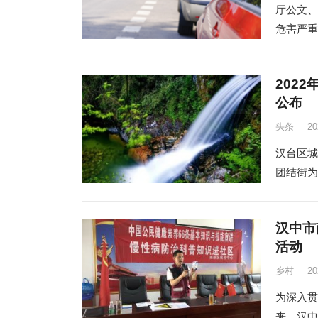
厅公文、
危害严重
202
公布
头条
2
汉台区城
团结街为
汉中市
活动
乡村
2
为深入贯
来，汉中