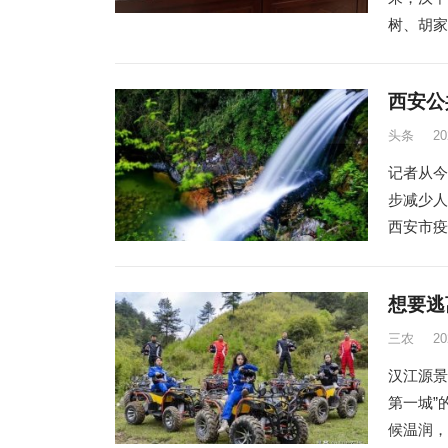
树、胡家
西安公
头条
2
记者从今
步减少人
西安市疫
想要逃
三农
2
汉江源景
第一城”
候温润，森