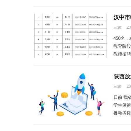
汉中市
三农
2
450名
教育阶段
教师招聘
陕西放
三农
2
日前 我
学生保留
推动省级