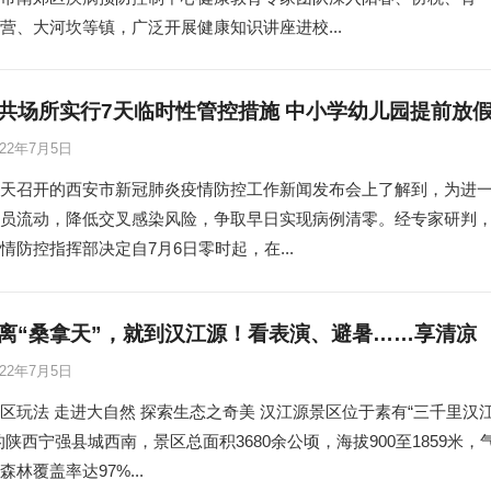
营、大河坎等镇，广泛开展健康知识讲座进校...
共场所实行7天临时性管控措施 中小学幼儿园提前放
022年7月5日
天召开的西安市新冠肺炎疫情防控工作新闻发布会上了解到，为进
员流动，降低交叉感染风险，争取早日实现病例清零。经专家研判
情防控指挥部决定自7月6日零时起，在...
离“桑拿天”，就到汉江源！看表演、避暑……享清凉
022年7月5日
区玩法 走进大自然 探索生态之奇美 汉江源景区位于素有“三千里汉
的陕西宁强县城西南，景区总面积3680余公顷，海拔900至1859米，
林覆盖率达97%...