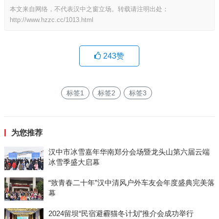
本文来自网络，不代表汉中之窗立场。转载请注明出处：
http://www.hzzc.cc/1013.html
243
赞
标签1
标签2
标签3
为您推荐
汉中市冰雪嘉年华南郑分会场暨龙头山第六届云端
冰雪季盛大启幕
“致青春二十年”汉中清风户外车友会年度盛典完美落
幕
2024留坝“民宿避霾猫冬计划”推介会成功举行