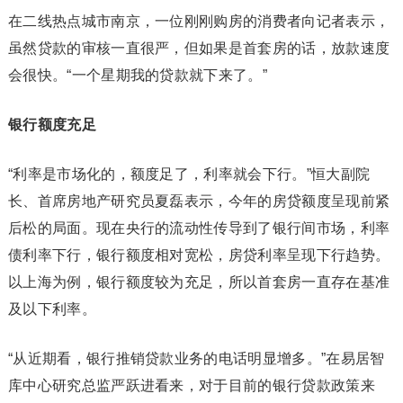
在二线热点城市南京，一位刚刚购房的消费者向记者表示，
虽然贷款的审核一直很严，但如果是首套房的话，放款速度
会很快。“一个星期我的贷款就下来了。”
银行额度充足
“利率是市场化的，额度足了，利率就会下行。”恒大副院
长、首席房地产研究员夏磊表示，今年的房贷额度呈现前紧
后松的局面。现在央行的流动性传导到了银行间市场，利率
债利率下行，银行额度相对宽松，房贷利率呈现下行趋势。
以上海为例，银行额度较为充足，所以首套房一直存在基准
及以下利率。
“从近期看，银行推销贷款业务的电话明显增多。”在易居智
库中心研究总监严跃进看来，对于目前的银行贷款政策来