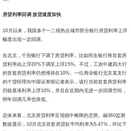
房贷利率回调 放贷速度加快
10月以来，我国多个一二线热点城市部分银行房贷利率上浮
幅度出现一定回调。
在北京，个别银行下调了房贷利率。比如民生银行将首套房
贷利率由上浮20%下调至上浮15%。不过，工农中建四大行
的首套房贷利率仍然维持在10%。一位商业银行北京某支行
的个贷经理向中国证券报记者表示，该行当前首套房贷利率
仍较基准利率上浮10%，并且在近期内无进一步回调空间，
明年回调几率也很低。
总体来看，北京房贷利率呈现稳中略降的态势。融360监测
数据显示，10月北京首套房贷款平均利率为5.47%，环比下