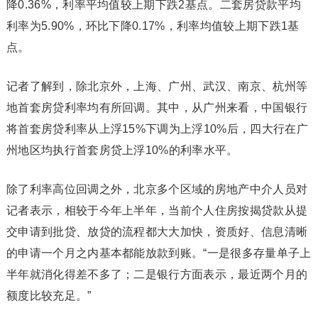
降0.36%，利率平均值较上期下跌2基点。二套房贷款平均
利率为5.90%，环比下降0.17%，利率均值较上期下跌1基
点。
记者了解到，除北京外，上海、广州、武汉、南京、杭州等
地首套房贷利率均有所回调。其中，从广州来看，中国银行
将首套房贷利率从上浮15%下调为上浮10%后，四大行在广
州地区均执行首套房贷上浮10%的利率水平。
除了利率高位回调之外，北京多个区域的房地产中介人员对
记者表示，相较于今年上半年，当前个人住房按揭贷款从提
交申请到批贷、放贷的流程都大大加快，资质好、信息清晰
的申请一个月之内基本都能放款到账。“一是很多存量单子上
半年就消化得差不多了；二是银行方面表示，最近两个月的
额度比较充足。”