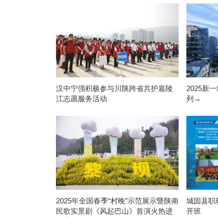
汉中宁强积极参与川陕跨省共护嘉陵
2025
江志愿服务活动
列→
2025年全国春季“村晚”示范展示暨陕南
城固县职
民歌实景剧《风起巴山》首演火热进
开班