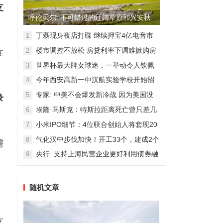
支
呼伦贝尔: 不可错过的辽阔草原和兴安秋
色
丁磊现身夜店打碟 继续押宝4亿电音市
1
场
楼市调控不放松 房贷利率下调难掀购房
2
在
热潮
世界杯最大牌女球迷，一举动令人钦佩
3
今年西安高新一中汉航实验学校开始招
4
生！
专家: 中美不会爆发新冷战 因为美国没
5
录
那能力
埃隆·马斯克：特斯拉距离死亡曾只差几
6
周
小米IPO细节：4位联合创始人将套现20
7
亿港元
气化汉中步伐加快！开工33个，建成2个
8
需
央行: 支持上海民营企业更好利用债券融
9
资
随机文章
、
支