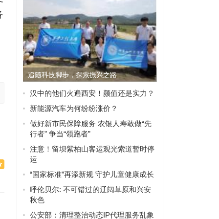
务
追随科技脚步，探索振兴之路
汉中的他们火遍西安！颜值还是实力？
新能源汽车为何纷纷涨价？
做好新市民保障服务 农银人寿敢做“先
行者” 争当“领跑者”
注意！留坝紫柏山客运观光索道暂时停
运
“国家标准”再添新规 守护儿童健康成长
呼伦贝尔: 不可错过的辽阔草原和兴安
秋色
公安部：清理整治动态IP代理服务乱象