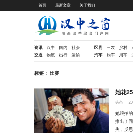
首页
最新文章
关于我们
资讯
汉中
国内
社会
区县
三农
乡村
交通
物流
出行
运输
汽车
购车
用车
标签：
比赛
她花2
头条
2
她跟拍的这
推出了同
失，反思