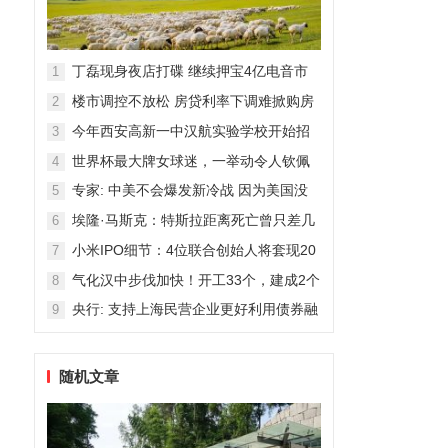
丁磊现身夜店打碟 继续押宝4亿电音市
1
场
楼市调控不放松 房贷利率下调难掀购房
2
热潮
今年西安高新一中汉航实验学校开始招
3
生！
世界杯最大牌女球迷，一举动令人钦佩
4
专家: 中美不会爆发新冷战 因为美国没
5
那能力
埃隆·马斯克：特斯拉距离死亡曾只差几
6
周
小米IPO细节：4位联合创始人将套现20
7
亿港元
气化汉中步伐加快！开工33个，建成2个
8
央行: 支持上海民营企业更好利用债券融
9
资
随机文章