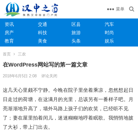
菜单
资讯
交通
区县
汽车
房产
科技
旅游
时尚
教育
美食
头条
娱乐
首页
三农
在WordPress网站写的第一篇文章
2018年6月5日 2:08
评论关闭
这几天心里颇不宁静。今晚在院子里坐着乘凉，忽然想起日
日走过的荷塘，在这满月的光里，总该另有一番样子吧。月
亮渐渐地升高了，墙外马路上孩子们的欢笑，已经听不见
了；妻在屋里拍着闰儿，迷迷糊糊地哼着眠歌。我悄悄地披
了大衫，带上门出去。