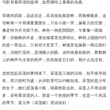
与影有着和谐的旋律，如梵婀玲上奏着的名曲。
荷塘的四面，远远近近，高高低低都是树，而杨柳最多。这
些树将一片荷塘重重围住；只在小路一旁，漏着几段空隙，
像是特为月光留下的。树色一例是阴阴的，乍看像一团烟
雾；但杨柳的丰姿，便在烟雾里也辨得出。树梢上隐隐约约
的是一带远山，只有些大意罢了。树缝里也漏着一两点路灯
光，没精打采的，是渴睡人的眼。这时候最热闹的，要数树
上的蝉声与水里的蛙声；但热闹是它们的，我什么也没有。
忽然想起采莲的事情来了。采莲是江南的旧俗，似乎很早就
有，而六朝时为盛；从诗歌里可以约略知道。采莲的是少年
的女子，她们是荡着小船，唱着艳歌去的。采莲人不用说很
多，还有看采莲的人。那是一个热闹的季节，也是一个风流
的季节。梁元帝《采莲赋》里说得好：