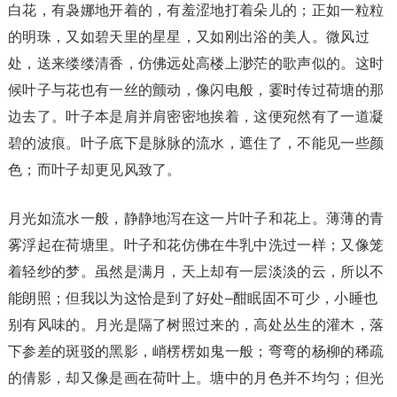
白花，有袅娜地开着的，有羞涩地打着朵儿的；正如一粒粒
的明珠，又如碧天里的星星，又如刚出浴的美人。微风过
处，送来缕缕清香，仿佛远处高楼上渺茫的歌声似的。这时
候叶子与花也有一丝的颤动，像闪电般，霎时传过荷塘的那
边去了。叶子本是肩并肩密密地挨着，这便宛然有了一道凝
碧的波痕。叶子底下是脉脉的流水，遮住了，不能见一些颜
色；而叶子却更见风致了。
月光如流水一般，静静地泻在这一片叶子和花上。薄薄的青
雾浮起在荷塘里。叶子和花仿佛在牛乳中洗过一样；又像笼
着轻纱的梦。虽然是满月，天上却有一层淡淡的云，所以不
能朗照；但我以为这恰是到了好处–酣眠固不可少，小睡也
别有风味的。月光是隔了树照过来的，高处丛生的灌木，落
下参差的斑驳的黑影，峭楞楞如鬼一般；弯弯的杨柳的稀疏
的倩影，却又像是画在荷叶上。塘中的月色并不均匀；但光