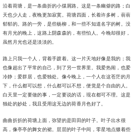
沿着荷塘，是一条曲折的小煤屑路。这是一条幽僻的路；白
天也少人走，夜晚更加寂寞。荷塘四面，长着许多树，蓊蓊
郁郁的。路的一旁，是些杨柳，和一些不知道名字的树。没
有月光的晚上，这路上阴森森的，有些怕人。今晚却很好，
虽然月光也还是淡淡的。
路上只我一个人，背着手踱着。这一片天地好像是我的；我
也像超出了平常的自己，到了另一世界里。我爱热闹，也爱
冷静；爱群居，也爱独处。像今晚上，一个人在这苍茫的月
下，什么都可以想，什么都可以不想，便觉是个自由的人。
白天里一定要做的事，一定要说的话，现在都可不理。这是
独处的妙处，我且受用这无边的荷香月色好了。
曲曲折折的荷塘上面，弥望的是田田的叶子。叶子出水很
高，像亭亭的舞女的裙。层层的叶子中间，零星地点缀着些