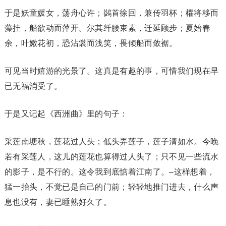
于是妖童媛女，荡舟心许；鷁首徐回，兼传羽杯；欋将移而
藻挂，船欲动而萍开。尔其纤腰束素，迁延顾步；夏始春
余，叶嫩花初，恐沾裳而浅笑，畏倾船而敛裾。
可见当时嬉游的光景了。这真是有趣的事，可惜我们现在早
已无福消受了。
于是又记起《西洲曲》里的句子：
采莲南塘秋，莲花过人头；低头弄莲子，莲子清如水。今晚
若有采莲人，这儿的莲花也算得过人头了；只不见一些流水
的影子，是不行的。这令我到底惦着江南了。–这样想着，
猛一抬头，不觉已是自己的门前；轻轻地推门进去，什么声
息也没有，妻已睡熟好久了。