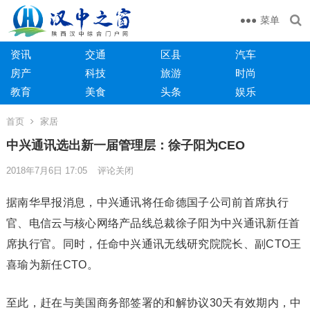
菜单
资讯
交通
区县
汽车
房产
科技
旅游
时尚
教育
美食
头条
娱乐
首页
家居
中兴通讯选出新一届管理层：徐子阳为CEO
2018年7月6日 17:05
评论关闭
据南华早报消息，中兴通讯将任命德国子公司前首席执行
官、电信云与核心网络产品线总裁徐子阳为中兴通讯新任首
席执行官。同时，任命中兴通讯无线研究院院长、副CTO王
喜瑜为新任CTO。
至此，赶在与美国商务部签署的和解协议30天有效期内，中