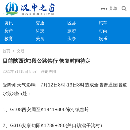
菜单
资讯
交通
区县
汽车
房产
科技
旅游
时尚
教育
美食
头条
娱乐
首页
交通
目前陕西这3段公路禁行 恢复时间待定
2022年7月18日 8:57
评论关闭
受降雨天气影响，7月12日8时-13日8时造成全省普通国省道
水毁3条5处：
1、G108西安周至K1441+300陈河镇窑岭
2、G316安康旬阳K1789+280(关口镇溜子沟村)