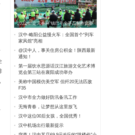
督
2022年“定元春杯”镇巴毛尖手工制作比赛
在兴隆镇举行
汉中-略阳公益慢火车：全国首个“列车
、
家风馆”亮相
@汉中人，事关住房公积金！陕西最新
输
通知！
企
第一届饮水思源话汉江旅游文化艺术博
排
览会第三站在襄阳成功举办
佩
美称中国模仿美空军 但歼20无法匹敌
F35
汉中市全力做好防汛备汛工作
、
无悔青春，让梦想从这里放飞
对
汉中这位00后女孩，全国优秀！
汉中机场出行最新提示
突查！汉中某店69.9元/6斤的“跳楼价”小