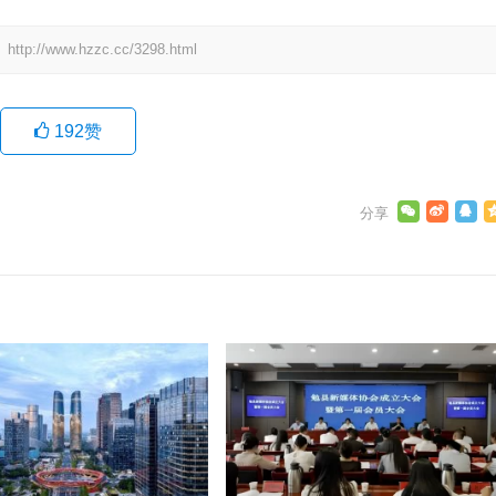
：
http://www.hzzc.cc/3298.html
192
赞