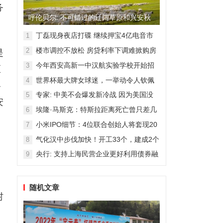
务
呼伦贝尔: 不可错过的辽阔草原和兴安秋
色
丁磊现身夜店打碟 继续押宝4亿电音市
1
场
楼市调控不放松 房贷利率下调难掀购房
2
是
热潮
今年西安高新一中汉航实验学校开始招
3
区
生！
世界杯最大牌女球迷，一举动令人钦佩
4
各
专家: 中美不会爆发新冷战 因为美国没
5
安
那能力
埃隆·马斯克：特斯拉距离死亡曾只差几
6
周
小米IPO细节：4位联合创始人将套现20
7
，
亿港元
气化汉中步伐加快！开工33个，建成2个
8
央行: 支持上海民营企业更好利用债券融
9
资
随机文章
村