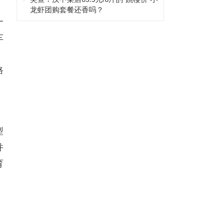
龙虾团购套餐还香吗​？
一
车
路
型
并
育