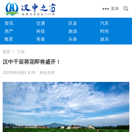
菜单
资讯
交通
区县
汽车
房产
科技
旅游
时尚
教育
美食
头条
娱乐
首页
三农
汉中千亩荷花即将盛开！
2022年6月9日 9:29
评论关闭