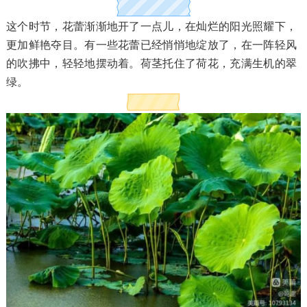
这个时节，花蕾渐渐地开了⼀点⼉，在灿烂的阳光照耀下，
更加鲜艳夺⽬。有一些花蕾已经悄悄地绽放了，在⼀阵轻风
的吹拂中，轻轻地摆动着。荷茎托住了荷花，充满⽣机的翠
绿。