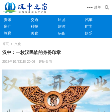
菜单
资讯
交通
区县
汽车
房产
科技
旅游
时尚
教育
美食
头条
娱乐
首页
文化
汉中：一枚汉民族的身份印章
2023年10月31日 20:06
评论关闭