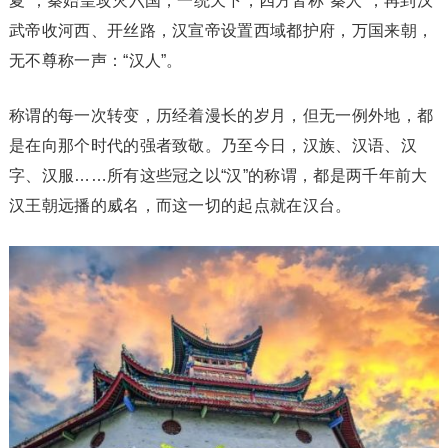
夏”；秦始皇攻灭六国，一统天下，四方皆称“秦人”；再到汉
武帝收河西、开丝路，汉宣帝设置西域都护府，万国来朝，
无不尊称一声：“汉人”。
称谓的每一次转变，历经着漫长的岁月，但无一例外地，都
是在向那个时代的强者致敬。乃至今日，汉族、汉语、汉
字、汉服……所有这些冠之以“汉”的称谓，都是两千年前大
汉王朝远播的威名，而这一切的起点就在汉台。