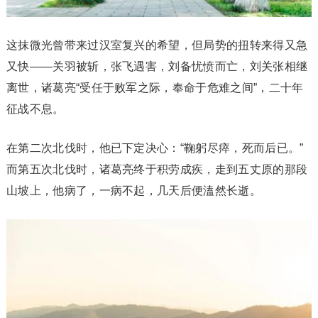
这抹微光曾带来过汉室复兴的希望，但局势的扭转来得又急
又快——关羽被斩，张飞遇害，刘备忧愤而亡，刘关张相继
离世，诸葛亮“受任于败军之际，奉命于危难之间”，二十年
征战不息。
在第二次北伐时，他已下定决心：“鞠躬尽瘁，死而后已。”
而第五次北伐时，诸葛亮终于积劳成疾，走到五丈原的那段
山坡上，他病了，一病不起，几天后便溘然长逝。