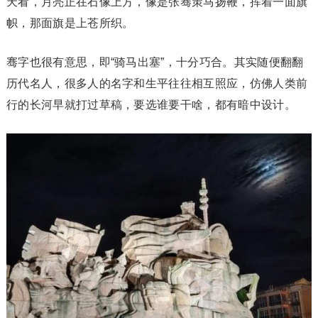
天看，月亮正在石像上方，像是张骞策马扬鞭，挥着一面旗
帜，那面旗是上苍所织。
骞字也很有意思，即“骑马出塞”，十分巧合。其实随便翻翻
历代名人，很多人的名字和生平往往相互照应，仿佛人类前
行的长河早就打过草稿，要选谁要干啥，都有暗中设计。