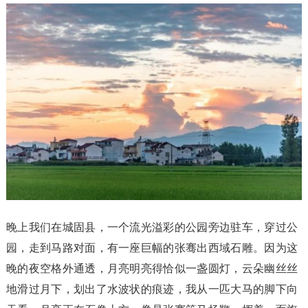
晚上我们在城固县，一个流光溢彩的公园旁边驻车，穿过公
园，走到马路对面，有一座巨幅的张骞出西域石雕。因为这
晚的夜空格外通透，月亮明亮得恰似一盏圆灯，云朵幽丝丝
地滑过月下，划出了水波状的痕迹，我从一匹大马的脚下向