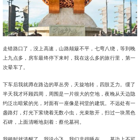
走错路口了，没上高速，山路颠簸不平，七弯八绕，等到晚
上九点多，房车最终停下来时，我在这么多的旅行里，第一
次晕车了。
下车后我就蹲在路边的草丛旁，天旋地转，四肢乏力。缓了
半天我才环顾四周，周围是一片很大的空地，夜晚从天边隐
约泛出暗紫的光，对面有一座像是祠堂的建筑。不远处有一
盏路灯，灯光下萦绕着无数小虫，光束散开，扫过一块黑色
石碑，上面清晰地刻着：蔡伦墓祠。
我顿时就清醒了，我说小飞，我们非得睡在……墓边上不可