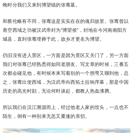
晚时分我们又来到博望镇的张骞墓。
和蔡伦略有不同，张骞这是实实在在的魂归故里。张骞曾以
凿空西域之功被汉武帝封为“博望侯”，封地在今河南南阳方
城县，直到张骞埋葬于此，故乡才更名为博望。
仍旧没有进入景区，一方面是因为景区又关门了，另一方面
我们对张骞已经熟悉得如同老朋友。写文章的时候，三番五
次都会碰见他，有时候本来写着别的一个拐弯又聊到他，总
之，张骞出使西域，为汉武帝向西拓土拉响序幕，那是中国
历史的高光时刻，无论何时谈起，都教人热血沸腾。
所以我们在汉江溯源而上，经过他老人家的坟头，一点也不
陌生，倒有一种别来无恙又重逢的亲切。