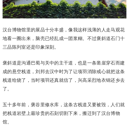
汉台博物馆里的展品十分丰盛，像我这样浅薄的人走马观花
地看一圈出来，脑壳已经乱成一团浆糊。不过褒斜道石门十
三品陈列室还是印象深刻。
褒斜道是沟通巴蜀与关中的主干道，也是一条凿崖穿石而建
成的悬空栈道，刘邦去汉中时为了让项羽消除戒心就把这条
栈道给烧了，当时项羽还真就信了，兴高采烈地衣锦还乡去
了。
五十多年前，褒谷里修水库，这条古栈道又要被毁，人们就
把栈道岩壁上最珍贵的石刻切割下来，搬迁到了汉台博物
馆。