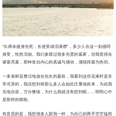
“出师未捷身先死，长使英雄泪满襟”，多少人在这一刻感同
身受，怆然泪崩。我们参观过很多先贤的墓冢，但我觉得在
诸葛亮墓，那种发自内心的真诚与感动，涌现得最为热切。
一束束鲜花整洁地放在先生的墓前，我看到这些花束时是非
常诧异的，我没想到有那么多人会如此庄重地前来，为此我
无地自容，万分懊恼，为什么我就没有想到呢……明明心中
是那样的期盼。
有意思的是，我想很多人跟我一样，为自己的两手空空猛然