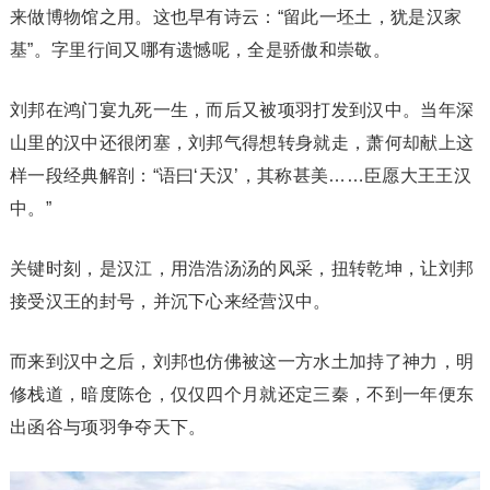
来做博物馆之用。这也早有诗云：“留此一坯土，犹是汉家
基”。字里行间又哪有遗憾呢，全是骄傲和崇敬。
刘邦在鸿门宴九死一生，而后又被项羽打发到汉中。当年深
山里的汉中还很闭塞，刘邦气得想转身就走，萧何却献上这
样一段经典解剖：“语曰‘天汉’，其称甚美……臣愿大王王汉
中。”
关键时刻，是汉江，用浩浩汤汤的风采，扭转乾坤，让刘邦
接受汉王的封号，并沉下心来经营汉中。
而来到汉中之后，刘邦也仿佛被这一方水土加持了神力，明
修栈道，暗度陈仓，仅仅四个月就还定三秦，不到一年便东
出函谷与项羽争夺天下。