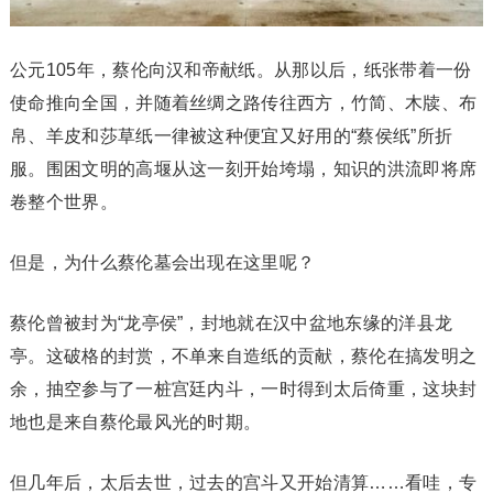
公元105年，蔡伦向汉和帝献纸。从那以后，纸张带着一份
使命推向全国，并随着丝绸之路传往西方，竹简、木牍、布
帛、羊皮和莎草纸一律被这种便宜又好用的“蔡侯纸”所折
服。围困文明的高堰从这一刻开始垮塌，知识的洪流即将席
卷整个世界。
但是，为什么蔡伦墓会出现在这里呢？
蔡伦曾被封为“龙亭侯”，封地就在汉中盆地东缘的洋县龙
亭。这破格的封赏，不单来自造纸的贡献，蔡伦在搞发明之
余，抽空参与了一桩宫廷内斗，一时得到太后倚重，这块封
地也是来自蔡伦最风光的时期。
但几年后，太后去世，过去的宫斗又开始清算……看哇，专