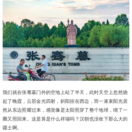
我们就在张骞墓门外的空地上站了半天，此时天空上忽然烧
起了晚霞，云层金光四射，斜阳挂在西边，而一束束阳光居
然从东边照耀过来，感觉像是太阳照穿了整个地球，绕了一
圈又照回来。这是算是什么祥瑞吗？汉朝也没收下那么大的
疆土啊。