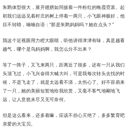
朱鹮体型很大，展开翅膀如同披着一件粉红的晚霞霓裳。起
初我们远远见着村庄的树上停着一两只，小飞眼神极好，他
目不转睛，喃喃自语：“那是朱鹮妈妈吗？她在点头？”
我这个近视眼用力瞪大眼睛，听他讲得津津有味，真是越看
越气，哪个是鸟妈妈啊，我怎么分不出来？
等了一阵子，又飞来两只，距离近了很多，还有一只从我们
头顶飞过，小飞兴奋得大喊大叫，可是我每次转头去找的时
候，不是飞走了，就是太远看不清，太伤心了。好不容易来
了一只，她的美丽短暂地给我欣赏，又毫不客气地唰地飞
远，让人意犹未尽又无可奈何。
但是这么看来，还多着嘛，应该不担心灭绝了，多多繁育吧
亲爱的大宝贝。