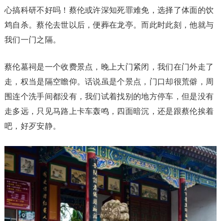
心搞科研不好吗！蔡伦或许深知死罪难免，选择了体面的饮
鸩自杀。蔡伦去世以后，便葬在龙亭。而此时此刻，他就与
我们一门之隔。
蔡伦墓祠是一个收费景点，晚上大门紧闭，我们在门外走了
走，权当是隔空瞻仰。话说虽是个景点，门口却很荒僻，周
围连个洗手间都没有，我们试着找别的地方停车，但是没有
走多远，只见马路上卡车轰鸣，四面暗沉，还是跟蔡伦挨着
吧，好歹安静。