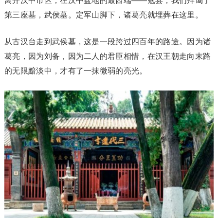
离开汉中市区，在汉中盆地的最西端——勉县，我们拜谒了
第三座墓，武侯墓。定军山脚下，诸葛亮就埋葬在这里。
从古汉台走到武侯墓，这是一段跨过四百年的路途。因为诸
葛亮，因为刘备，因为二人的君臣相惜，在汉王朝走向末路
的无限黯淡中，才有了一抹微弱的亮光。