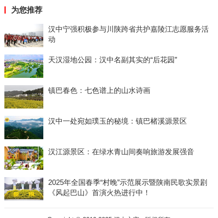
为您推荐
汉中宁强积极参与川陕跨省共护嘉陵江志愿服务活
动
天汉湿地公园：汉中名副其实的“后花园”
镇巴春色：七色谱上的山水诗画
汉中一处宛如璞玉的秘境：镇巴楮溪源景区
汉江源景区：在绿水青山间奏响旅游发展强音
2025年全国春季“村晚”示范展示暨陕南民歌实景剧
《风起巴山》首演火热进行中！