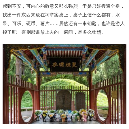
感到不安，可内心的敬意又那么强烈，于是只好搜遍全身，
找出一件东西来放在祠堂案桌上，桌子上便什么都有，水
果、可乐、硬币、薯片……居然还有一串钥匙，也许是游人
掉了吧，否则那谁放上去的一瞬间，是多么壮烈。