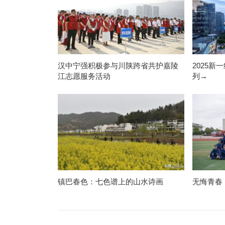
汉中宁强积极参与川陕跨省共护嘉陵
2025
江志愿服务活动
列→
镇巴春色：七色谱上的山水诗画
无悔青春