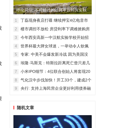
呼伦贝尔: 不可错过的辽阔草原和兴安秋
色
丁磊现身夜店打碟 继续押宝4亿电音市
1
场
教
楼市调控不放松 房贷利率下调难掀购房
2
热潮
今年西安高新一中汉航实验学校开始招
3
生！
世界杯最大牌女球迷，一举动令人钦佩
4
专家: 中美不会爆发新冷战 因为美国没
5
那能力
教
埃隆·马斯克：特斯拉距离死亡曾只差几
6
周
小米IPO细节：4位联合创始人将套现20
7
亿港元
气化汉中步伐加快！开工33个，建成2个
8
央行: 支持上海民营企业更好利用债券融
9
资
课
随机文章