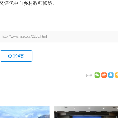
奖评优中向乡村教师倾斜。
：
http://www.hzzc.cc/2258.html
194
赞