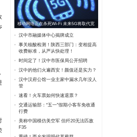
政
移动网络正在杀死Wi-Fi 未来5G将取代宽
乡
带？
汉中市融媒体中心揭牌成立
事关核酸检测！陕西三部门：变相提高
收费标准，从严从快处理！
时间定了！汉中市医保局公开招聘
汉中的他们火遍西安！颜值还是实力？
规
汉中汉府公馆一业主家中漏水几年没人
进
管
速看！火车票如何快速退票？
交通运输部：“五一”假期小客车免收通
行费
对
美称中国模仿美空军 但歼20无法匹敌
F35
荣
重磅！西乡发现明代墓葬群