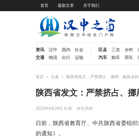
首页
最新文章
关于我们
资讯
汉中
国内
社会
区县
三农
乡村
交通
物流
出行
运输
汽车
购车
用车
首页
头条
陕西省发文：严禁挤占、挪用、截留乡村
陕西省发文：严禁挤占、挪
2022年4月24日 8:45
评论关闭
日前，陕西省教育厅、中共陕西省委组织
的通知》。