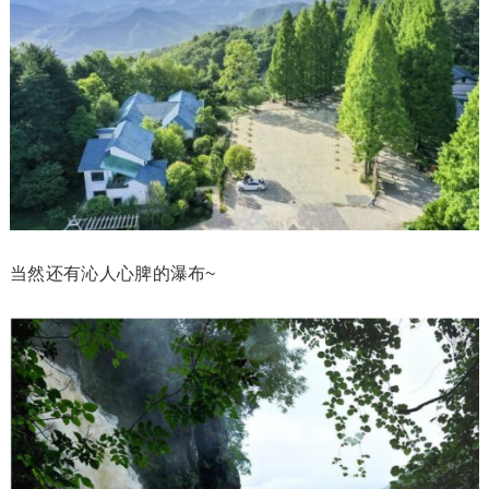
当然还有沁人心脾的瀑布~