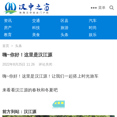
菜单
资讯
交通
区县
汽车
房产
科技
旅游
时尚
教育
美食
头条
娱乐
首页
头条
嗨~你好！这里是汉江源
2022年8月25日 11:26
评论关闭
嗨~你好！这里是汉江源！让我们一起搭上时光旅车
来看看汉江源的春秋和冬夏吧
前方到站：汉江源