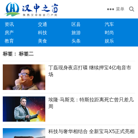
菜单
资讯
交通
区县
汽车
房产
科技
旅游
时尚
教育
美食
头条
娱乐
标签：
标签二
丁磊现身夜店打碟 继续押宝4亿电音市
场
埃隆·马斯克：特斯拉距离死亡曾只差几
周
科技与奢华相结合 全新宝马X5正式亮相