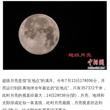
超级月亮是指“近地点”的满月。今年7月13日17时06分，月
亮运行到距离地球全年最近的“近地点”，只有357372千米，
此时月亮的视直径最大；14日2时38分(望)，月亮、地球和
太阳排成近似一条直线，此时月亮最圆，月亮视直径达到