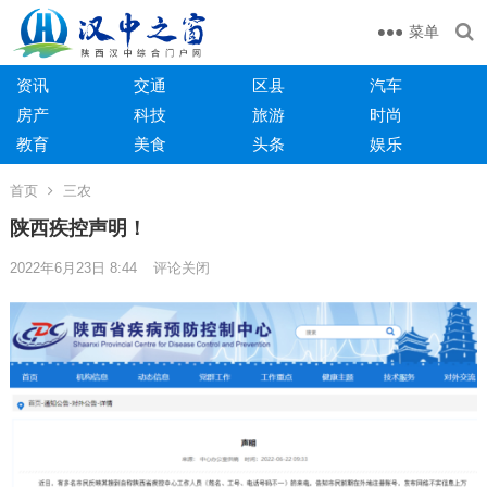
菜单
资讯
交通
区县
汽车
房产
科技
旅游
时尚
教育
美食
头条
娱乐
首页
三农
陕西疾控声明！
2022年6月23日 8:44
评论关闭