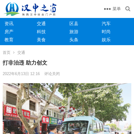
菜单
资讯
交通
区县
汽车
房产
科技
旅游
时尚
教育
美食
头条
娱乐
首页
交通
打非治违 助力创文
2022年6月13日 12:16
评论关闭