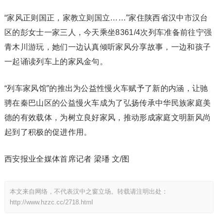
“家风正则国正，家教立则国立……”家住陕西省汉中市汉台
区的彭女士一家三人，今天乘坐8361/4次列车准备前往宁强
青木川游玩，她们一边认真倾听家风分享故事，一边和孩子
一起诵读列车上的家风金句。
“列车家风馆”的推出为公益性慢火车赋予了新的内涵，让驰
骋在秦巴山区的公益慢火车成为了弘扬传承中华民族家庭美
德的有效载体，为树立良好家风，推动形成家庭文明新风尚
起到了积极的促进作用。
西安报业全媒体首席记者 梁璠 文/图
本文来自网络，不代表汉中之窗立场。转载请注明出处：
http://www.hzzc.cc/2718.html