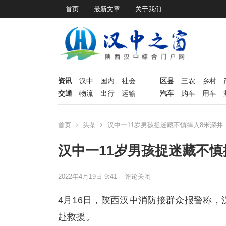
首页
最新文章
关于我们
资讯
汉中
国内
社会
区县
三农
乡村
交通
物流
出行
运输
汽车
购车
用车
首页
头条
汉中一11岁男孩捉迷藏不慎掉入8米深井
汉中一11岁男孩捉迷藏不慎
2022年4月19日 9:41
评论关闭
4月16日，陕西汉中消防接群众报警称，
赴救援。