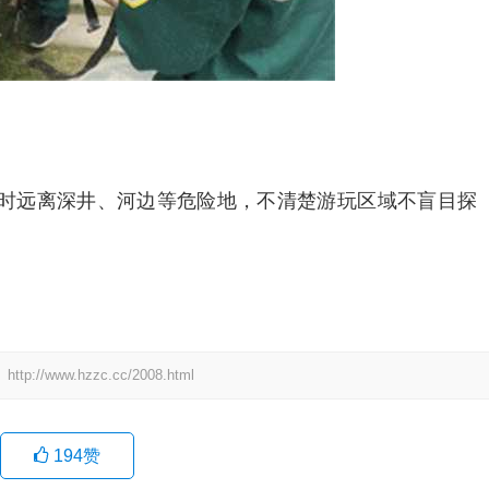
时远离深井、河边等危险地，不清楚游玩区域不盲目探
。
：
http://www.hzzc.cc/2008.html
194
赞