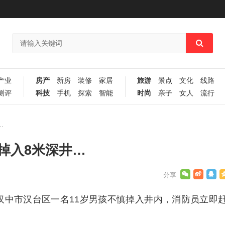
产业
房产
新房
装修
家居
旅游
景点
文化
线路
测评
科技
手机
探索
智能
时尚
亲子
女人
流行
…
掉入8米深井…
汉中市汉台区一名11岁男孩不慎掉入井内，消防员立即