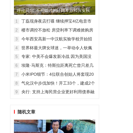
呼伦贝尔: 不可错过的辽阔草原和兴安秋
色
丁磊现身夜店打碟 继续押宝4亿电音市
1
场
楼市调控不放松 房贷利率下调难掀购房
2
热潮
今年西安高新一中汉航实验学校开始招
3
生！
世界杯最大牌女球迷，一举动令人钦佩
4
专家: 中美不会爆发新冷战 因为美国没
5
那能力
埃隆·马斯克：特斯拉距离死亡曾只差几
6
周
小米IPO细节：4位联合创始人将套现20
7
亿港元
气化汉中步伐加快！开工33个，建成2个
8
央行: 支持上海民营企业更好利用债券融
9
资
随机文章