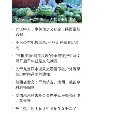
汉台区汉王镇黑庙村：西瓜喜丰收 瓜农
采摘忙
@汉中人，事关住房公积金！陕西最新
通知！
小米公布配售结果: 价格定在每股17港
元
“寻根汉源·问道汉酱”传承与守护中华文
明开启千年丝路文化溯源
关于九昱汉水温泉旅游度假区户外温泉
营业时间调整的通知
陕西省发文：严禁挤占、挪用、截留乡
村教师编制
爱佑未来慈善基金会携手众星照亮困境
儿童未来
热！热！热！育才中学招生又升温了