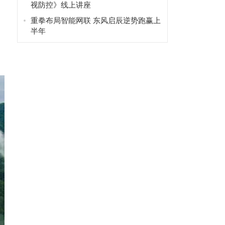
视防控》线上讲座
重拳布局智能网联 东风启辰逆势跑赢上
半年