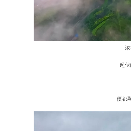
浓
起伏
便都