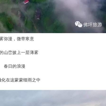
雾弥漫，微带寒意
的山峦披上一层薄雾
春日的浪漫
融化在这蒙蒙细雨之中