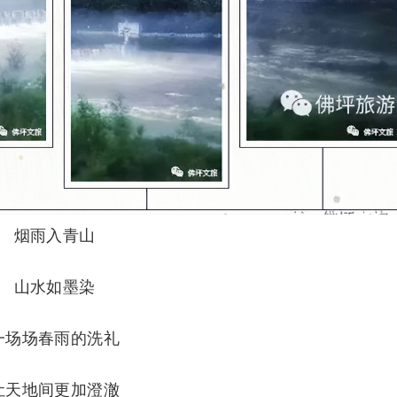
烟雨入青山
山水如墨染
一场场春雨的洗礼
让天地间更加澄澈