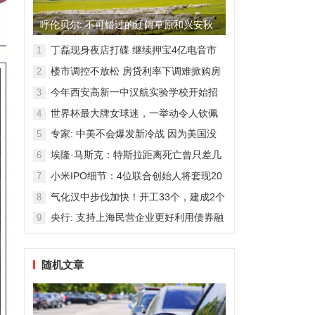
呼伦贝尔: 不可错过的辽阔草原和兴安秋
色
丁磊现身夜店打碟 继续押宝4亿电音市
1
场
楼市调控不放松 房贷利率下调难掀购房
2
热潮
今年西安高新一中汉航实验学校开始招
3
生！
世界杯最大牌女球迷，一举动令人钦佩
4
专家: 中美不会爆发新冷战 因为美国没
5
那能力
埃隆·马斯克：特斯拉距离死亡曾只差几
6
周
小米IPO细节：4位联合创始人将套现20
7
亿港元
气化汉中步伐加快！开工33个，建成2个
8
央行: 支持上海民营企业更好利用债券融
9
资
随机文章