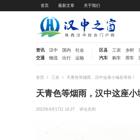
首页
最新文章
关于我们
资讯
汉中
国内
社会
区县
三农
乡村
交通
物流
出行
运输
汽车
购车
用车
首页
三农
天青色等烟雨，汉中这座小城在等你！
天青色等烟雨，汉中这座小
2022年4月17日 14:27
评论关闭