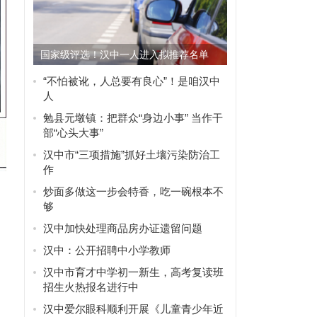
国家级评选！汉中一人进入拟推荐名单
“不怕被讹，人总要有良心”！是咱汉中
人
勉县元墩镇：把群众“身边小事” 当作干
部“心头大事”
汉中市“三项措施”抓好土壤污染防治工
作
炒面多做这一步会特香，吃一碗根本不
够
汉中加快处理商品房办证遗留问题
汉中：公开招聘中小学教师
汉中市育才中学初一新生，高考复读班
招生火热报名进行中
汉中爱尔眼科顺利开展《儿童青少年近