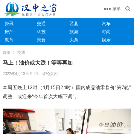
菜单
资讯
交通
区县
汽车
房产
科技
旅游
时尚
教育
美食
头条
娱乐
首页
交通
马上！油价或大跌！等等再加
2022年4月13日 9:20
评论关闭
本周五晚上12时（4月15日24时）国内成品油零售价“第7轮”
调整，或迎来“今年首次大幅下调”。