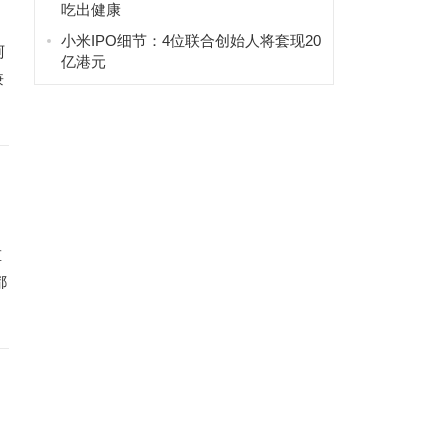
吃出健康
小米IPO细节：4位联合创始人将套现20
阿
亿港元
兼
重
都