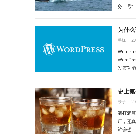
务一号”（De
为什么
手机
2
Word
WordP
发布功能
史上第
亲子
2
满打满算
厂，还真
许会想：那