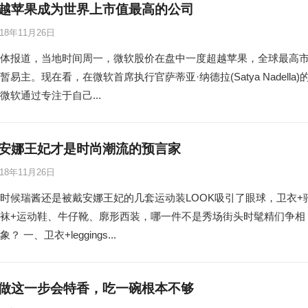
越苹果成为世界上市值最高的公司
018年11月26日
体报道，当地时间周一，微软股价在盘中一度超越苹果，全球最高
易主。现在看，在微软首席执行官萨蒂亚·纳德拉(Satya Nadella)
微软通过专注于自己...
安娜王妃才是时尚潮流的预言家
018年11月26日
时候瑞酱还是被戴安娜王妃的几套运动装LOOK吸引了眼球，卫衣+
袜+运动鞋、牛仔靴、廓形西装，哪一件不是秀场街头时髦精们争相
 一、卫衣+leggings...
做这一步会特香，吃一碗根本不够