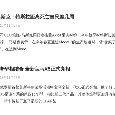
马斯克：特斯拉距离死亡曾只差几周
018年11月27日
司CEO埃隆-马斯克周日晚接受Axios采访时称，今年较早时特斯拉
掉。 马斯克表示，在今年春夏通过Model 3的生产坡道时，曾“像疯
。在达到Mode...
奢华相结合 全新宝马X5正式亮相
018年11月27日
俄罗斯首都莫斯科的某场活动中宝马全新一代X5正式亮相。据了解
X5是该车系的第四代车型，相比前三代产品，其整体造型更加具有
，新车将基于宝马最新的CLAR架...