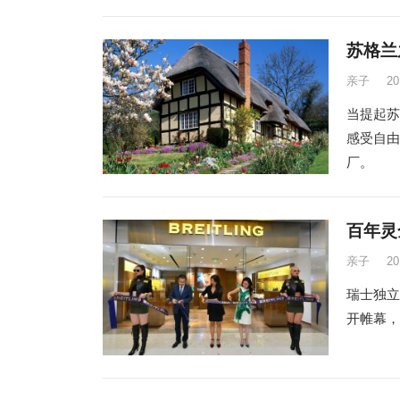
苏格兰
亲子
2
当提起苏
感受自由
厂。
百年灵
亲子
2
瑞士独立
开帷幕，