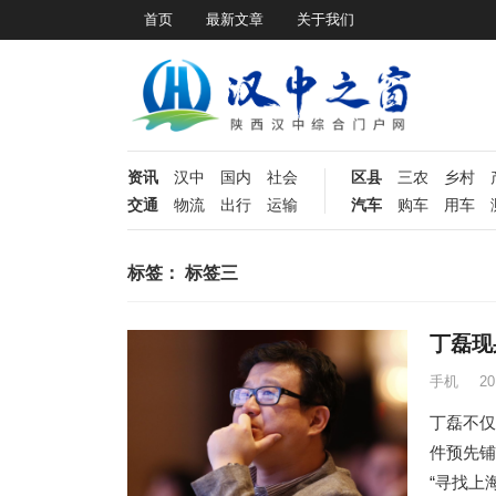
首页
最新文章
关于我们
资讯
汉中
国内
社会
区县
三农
乡村
交通
物流
出行
运输
汽车
购车
用车
标签：
标签三
丁磊现
手机
2
丁磊不仅
件预先铺
“寻找上海