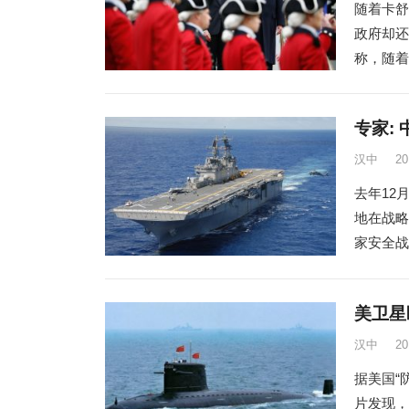
随着卡舒
政府却还
称，随着
专家:
汉中
2
去年12
地在战略
家安全战
美卫星
汉中
2
据美国“
片发现，