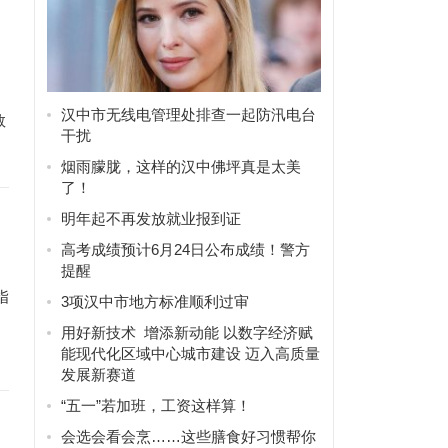
汉中市无线电管理处排查一起防汛电台
数
干扰
烟雨朦胧，这样的汉中佛坪真是太美
了！
明年起不再发放就业报到证
高考成绩预计6月24日公布成绩！警方
提醒
指
3项汉中市地方标准顺利过审
用好新技术 增添新动能 以数字经济赋
能现代化区域中心城市建设 迈入高质量
发展新赛道
“五一”若加班，工资这样算！
会选会看会烹……这些膳食好习惯帮你