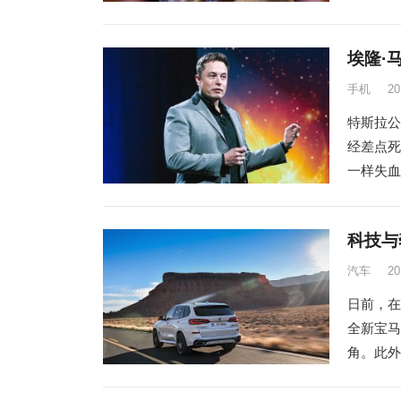
埃隆·
手机
2
特斯拉公
经差点死
一样失血”
科技与
汽车
2
日前，在
全新宝马
角。此外