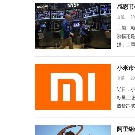
感恩节
交通
2
上周一和
涨幅还是
据，上周五
小米市
交通
2
近日，小
标呈上涨
股价跌破发
阿里组