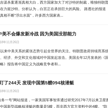
吉谋杀案逐渐真相大白，西方国家加大了对沙特的制裁，唯独特朗
在力挺沙特。分析认为，白宫正在承担巨大的风险。 路透社的报道
真相不断“浮出水面”，许多西方国家表...
 中美不会爆发新冷战 因为美国没那能力
018年11月26日
月以来中美关系的紧张态势引起全世界的关注。特朗普政府持续而系
、经济、外交和文化领域对中国发起攻击。美国去年12月发表的《
略》报告将中国定义为战略竞争者和...
盯了244天 发现中国第5艘094核潜艇
018年11月26日
防务一号”网站报道，一家美国军事智库通过研究2017年7月以来卫星
中国新型战略核潜艇的数量是5艘，而非西方官方资料中的4艘。 “防