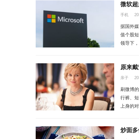
微软超
手机
2
据国外媒
值个股短暂
领导下，
原来戴
亲子
2
刷微博的
行裤、短
上身的对象？
炒面多