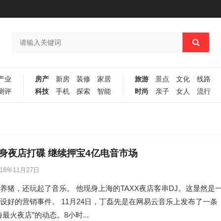
产业
房产
新房
装修
家居
旅游
景点
文化
线路
测评
科技
手机
探索
智能
时尚
亲子
女人
流行
身夜店打碟 继续押宝4亿电音市场
018年11月27日
养猪，还玩起了音乐。 他现身上海的TAXX夜店客串DJ。这显然是
设好的营销事件。 11月24日，丁磊先是在网易云音乐上发布了一条
最火夜店”的动态。8小时...