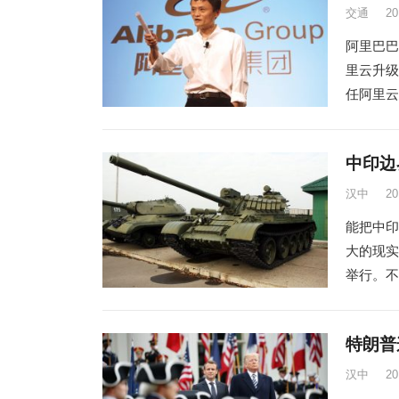
交通
2
阿里巴巴
里云升级
任阿里云
中印边
汉中
2
能把中印
大的现实
举行。不
特朗普
汉中
2