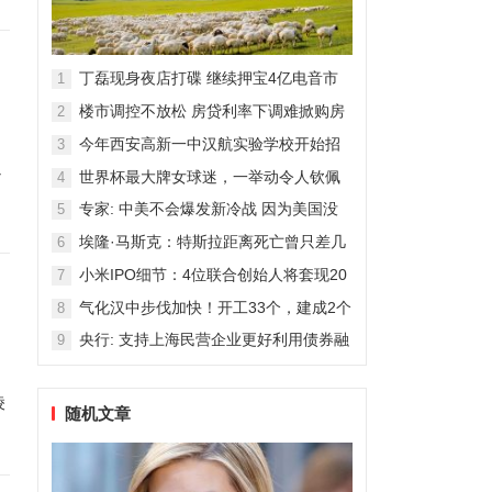
丁磊现身夜店打碟 继续押宝4亿电音市
1
场
楼市调控不放松 房贷利率下调难掀购房
2
热潮
今年西安高新一中汉航实验学校开始招
3
曾
生！
世界杯最大牌女球迷，一举动令人钦佩
4
了
专家: 中美不会爆发新冷战 因为美国没
5
那能力
埃隆·马斯克：特斯拉距离死亡曾只差几
6
周
小米IPO细节：4位联合创始人将套现20
7
亿港元
气化汉中步伐加快！开工33个，建成2个
8
央行: 支持上海民营企业更好利用债券融
9
资
，
棱
随机文章