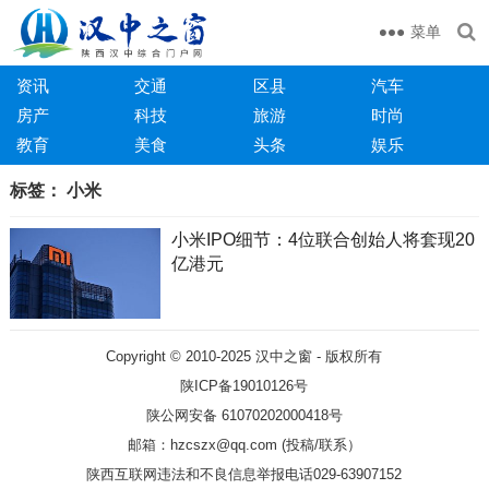
菜单
资讯
交通
区县
汽车
房产
科技
旅游
时尚
教育
美食
头条
娱乐
标签：
小米
小米IPO细节：4位联合创始人将套现20
亿港元
Copyright © 2010-2025
汉中之窗
- 版权所有
陕ICP备19010126号
陕公网安备 61070202000418号
邮箱：hzcszx@qq.com (投稿/联系）
陕西互联网违法和不良信息举报电话029-63907152