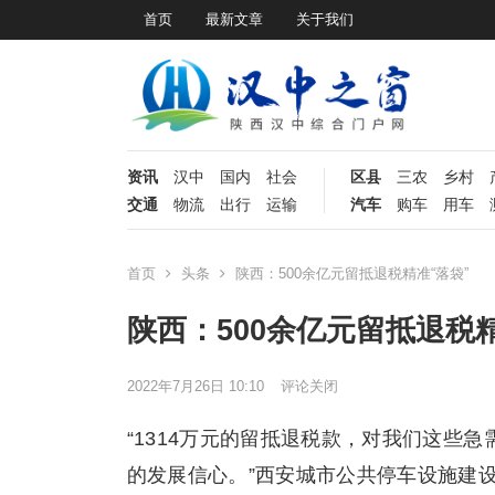
首页
最新文章
关于我们
资讯
汉中
国内
社会
区县
三农
乡村
交通
物流
出行
运输
汽车
购车
用车
首页
头条
陕西：500余亿元留抵退税精准“落袋”
陕西：500余亿元留抵退税精
2022年7月26日 10:10
评论关闭
“1314万元的留抵退税款，对我们这些
的发展信心。”西安城市公共停车设施建