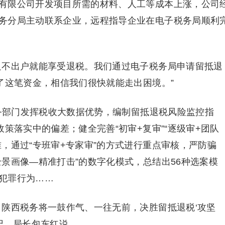
有限公司开发项目所需的材料、人工等成本上涨，公司
务分局主动联系企业，远程指导企业在电子税务局顺利
足不出户就能享受退税。我们通过电子税务局申请留抵退
了这笔资金，相信我们很快就能走出困境。”
税务部门发挥税收大数据优势，编制留抵退税风险监控指
政策落实中的偏差；健全完善“初审+复审”“逐级审+团队
，通过“专班审+专家审”的方式进行重点审核，严防骗
景画像—精准打击”的数字化模式，总结出56种选案模
犯罪行为……
。陕西税务将一鼓作气、一往无前，决胜留抵退税‘攻坚
记、局长包东红说。