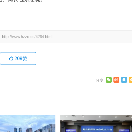
：
http://www.hzzc.cc/4264.html
209
赞