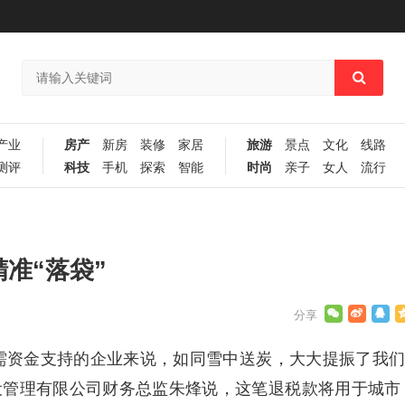
产业
房产
新房
装修
家居
旅游
景点
文化
线路
测评
科技
手机
探索
智能
时尚
亲子
女人
流行
准“落袋”
急需资金支持的企业来说，如同雪中送炭，大大提振了我
设管理有限公司财务总监朱烽说，这笔退税款将用于城市