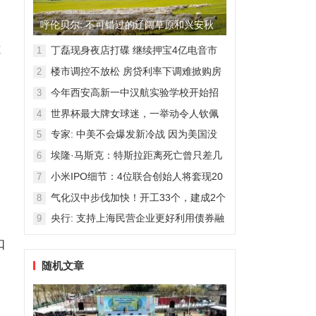
呼伦贝尔: 不可错过的辽阔草原和兴安秋
色
不
丁磊现身夜店打碟 继续押宝4亿电音市
1
场
楼市调控不放松 房贷利率下调难掀购房
2
。
热潮
今年西安高新一中汉航实验学校开始招
3
生！
世界杯最大牌女球迷，一举动令人钦佩
4
专家: 中美不会爆发新冷战 因为美国没
5
那能力
埃隆·马斯克：特斯拉距离死亡曾只差几
6
周
小米IPO细节：4位联合创始人将套现20
7
亿港元
气化汉中步伐加快！开工33个，建成2个
8
央行: 支持上海民营企业更好利用债券融
9
资
扣
随机文章