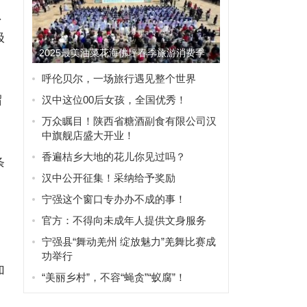
总
极
2025最美油菜花海佛坪春季旅游消费季
系列活动启动
呼伦贝尔，一场旅行遇见整个世界
留
汉中这位00后女孩，全国优秀！
万众瞩目！陕西省糖酒副食有限公司汉
中旗舰店盛大开业！
香遍桔乡大地的花儿你见过吗？
条
汉中公开征集！采纳给予奖励
宁强这个窗口专办办不成的事！
官方：不得向未成年人提供文身服务
宁强县“舞动羌州 绽放魅力”羌舞比赛成
功举行
加
“美丽乡村”，不容“蝇贪”“蚁腐”！