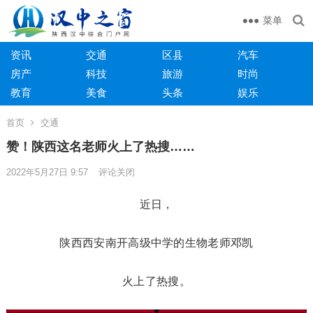
菜单
资讯
交通
区县
汽车
房产
科技
旅游
时尚
教育
美食
头条
娱乐
首页
交通
赞！陕西这名老师火上了热搜……
2022年5月27日 9:57
评论关闭
近日，
陕西西安南开高级中学的生物老师邓凯
火上了热搜。